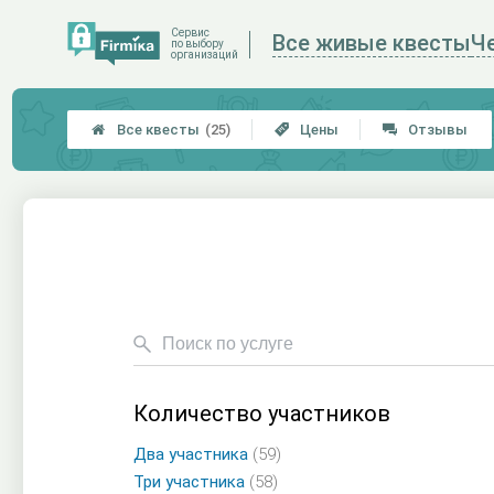
Сервис
Все живые квесты
Ч
по выбору
организаций
Все квесты
(25)
Цены
Отзывы



Количество участников
Два участника
(59)
Три участника
(58)