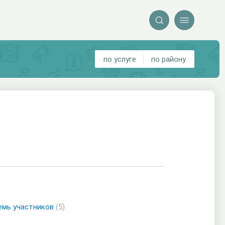


по услуге
по району
емь участников
(5)